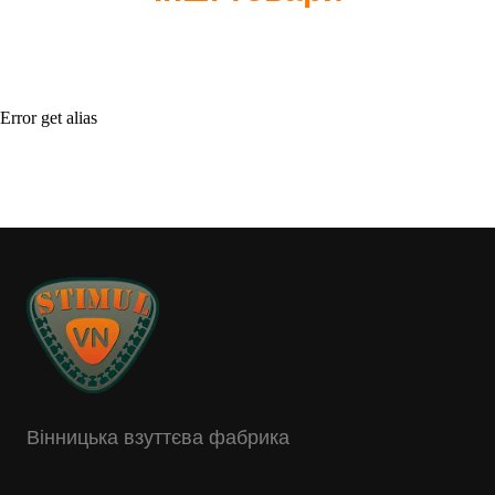
Error get alias
Вінницька взуттєва фабрика