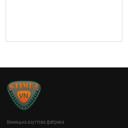
Вінницька взуттєва фабрика