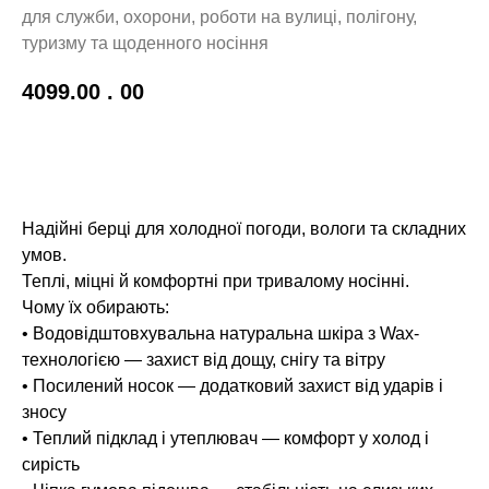
для служби, охорони, роботи на вулиці, полігону,
туризму та щоденного носіння
4099.00
. 00
До кошику!
Надійні берці для холодної погоди, вологи та складних
умов.
Теплі, міцні й комфортні при тривалому носінні.
Чому їх обирають:
• Водовідштовхувальна натуральна шкіра з Wax-
технологією — захист від дощу, снігу та вітру
• Посилений носок — додатковий захист від ударів і
зносу
• Теплий підклад і утеплювач — комфорт у холод і
сирість