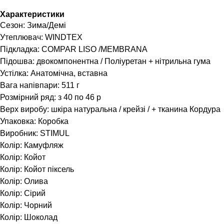
Характеристики
Сезон: Зима/Демі
Утеплювач: WINDTEX
Підкладка: COMPAR LISO /MEMBRANA
Підошва: двокомпонентна / Поліуретан + нітрильна гума
Устілка: Анатомічна, вставна
Вага напівпари: 511 г
Розмірний ряд: з 40 по 46 р
Верх виробу: шкіра натуральна / крейзі / + тканина Кордура
Упаковка: Коробка
Виробник: STIMUL
Колір: Камуфляж
Колір: Койот
Колір: Койот піксель
Колір: Олива
Колір: Сірий
Колір: Чорний
Колір: Шоколад