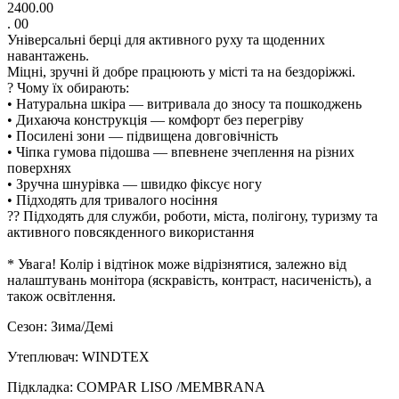
2400.00
. 00
Універсальні берці для активного руху та щоденних
навантажень.
Міцні, зручні й добре працюють у місті та на бездоріжжі.
? Чому їх обирають:
• Натуральна шкіра — витривала до зносу та пошкоджень
• Дихаюча конструкція — комфорт без перегріву
• Посилені зони — підвищена довговічність
• Чіпка гумова підошва — впевнене зчеплення на різних
поверхнях
• Зручна шнурівка — швидко фіксує ногу
• Підходять для тривалого носіння
?? Підходять для служби, роботи, міста, полігону, туризму та
активного повсякденного використання
* Увага! Колір і відтінок може відрізнятися, залежно від
налаштувань монітора (яскравість, контраст, насиченість), а
також освітлення.
Сезон: Зима/Демі
Утеплювач: WINDTEX
Підкладка: COMPAR LISO /MEMBRANA