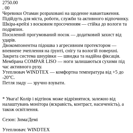
2750.00
. 00
Черевики Отаман розраховані на щоденне навантаження.
Підійдуть для міста, роботи, служби та активного відпочинку.
Шкіра-крейзі з восковим просоченням — стійка до вологи та
подряпин.
Посилений прогумований носок — додатковий захист від
ударів.
Двокомпонентна підошва з агресивним протектором —
впевнене зчеплення на ґрунті, снігу та вологій поверхні.
Закрита система шнурівки — швидка та надійна фіксація.
Мембрана COMPAR LISO — ноги залишаються сухими під
час активного руху.
Утеплювач WINDTEX — комфортна температура від +5 до
-20°C.
Петля ззаду — зручно взувати.
* Увага! Колір і відтінок може відрізнятися, залежно від
налаштувань монітора (яскравість, контраст, насиченість), а
також освітлення.
Сезон: Зима/Демі
Утеплювач: WINDTEX