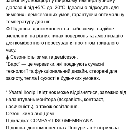
забезпечує комфорт у широкому температурному
діапазоні від +5°C до -20°C. Ідеально підходить для
зимових і демісезонних умов, гарантуючи оптимальну
температуру для ніг.
⚙️ Підошва: двокомпонентна, забезпечує надійне
зчеплення на різних типах поверхонь та амортизацію
для комфортного пересування протягом тривалого
часу.
🌡️ Сезонність: зима та демісезон.
"Барс" — це черевики, які поєднують сучасні
технології та функціональний дизайн, створені для
захисту, тепла і сухості в будь-яких умовах.
* Увага! Колір і відтінок може відрізнятися, залежно від
налаштувань монітора (яскравість, контраст,
насиченість), а також освітлення.
Сезон: Зима або Демі
Підкладка: COMPAR LISO /MEMBRANA
Підошва: двокомпонентна / Поліуретан + нітрильна