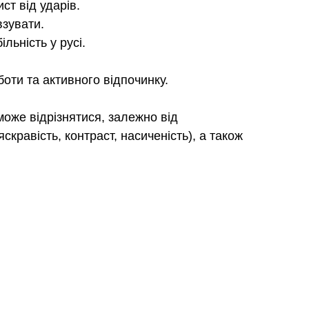
ст від ударів.
зувати.
льність у русі.
боти та активного відпочинку.
к може відрізнятися, залежно від
скравість, контраст, насиченість), а також