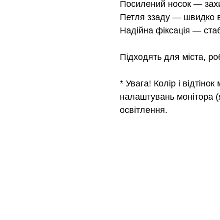
Посилений носок — захи
Петля ззаду — швидко в
Надійна фіксація — стабі
Підходять для міста, ро
* Увага! Колір і відтіно
налаштувань монітора (я
освітлення.