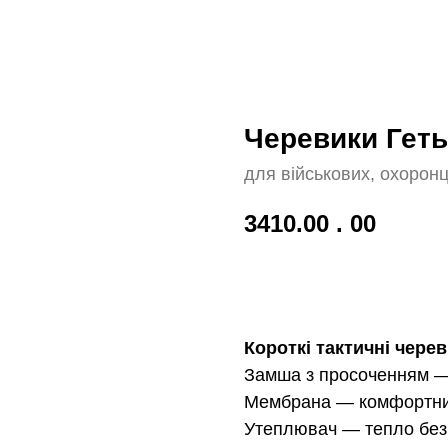
Черевики Гет
для військових, охоронці
3410.00
. 00
До кошику!
Короткі тактичні чере
Замша з просоченням — 
Мембрана — комфортний
Утеплювач — тепло без 